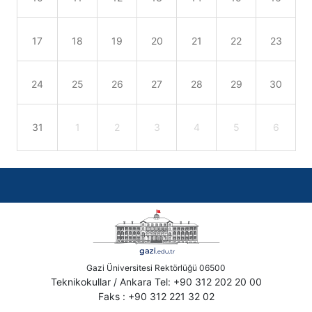
17
18
19
20
21
22
23
24
25
26
27
28
29
30
31
1
2
3
4
5
6
Gazi Üniversitesi Rektörlüğü 06500
Teknikokullar / Ankara Tel: +90 312 202 20 00
Faks : +90 312 221 32 02